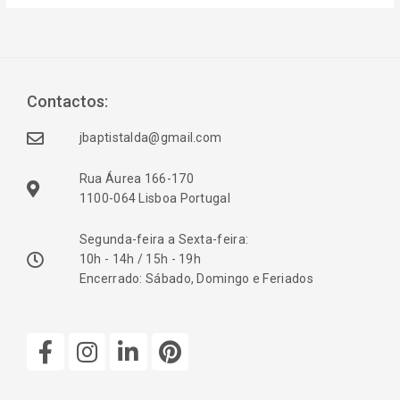
Contactos:
jbaptistalda@gmail.com
Rua Áurea 166-170
1100-064 Lisboa Portugal
Segunda-feira a Sexta-feira:
10h - 14h / 15h - 19h
Encerrado: Sábado, Domingo e Feriados
F
I
L
P
a
n
i
i
c
s
n
n
e
t
k
t