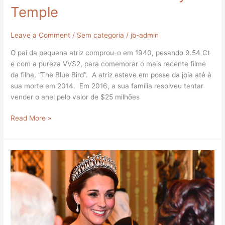
Temple
Leave a Comment
/
Sem categoria
/
jb-admin
O pai da pequena atriz comprou-o em 1940, pesando 9.54 Ct
e com a pureza VVS2, para comemorar o mais recente filme
da filha, “The Blue Bird”. A atriz esteve em posse da joia até à
sua morte em 2014. Em 2016, a sua família resolveu tentar
vender o anel pelo valor de $25 milhões
Read More »
MELLERIO
–
JÓIAS
PARA
RAINHAS