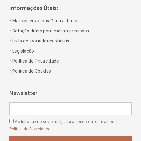
b
a
e
e
Informações Úteis:
o
g
d
r
o
r
i
e
• Marcas legais das Contrastarias
k
a
n
s
• Cotação diária para metais preciosos
-
m
-
t
• Lista de avaliadores oficiais
f
i
n
• Legislação
• Política de Privacidade
• Política de Cookies
Newsletter
Email
Política
Ao introduzir o seu e-mail, está a concordar com a nossa
de
Política de Privacidade.
Privacidade