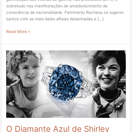
sobretudo nas manifestações de amadurecimento de
consciência da nacionalidade. Património Recheou os lugares
santos com as mais belas alfaias desenhadas e […]
Read More »
O
Diamante
Azul
de
Shirley
Temple
O Diamante Azul de Shirley