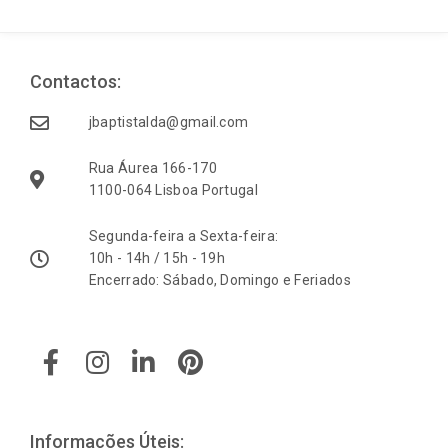
Contactos:
jbaptistalda@gmail.com
Rua Áurea 166-170
1100-064 Lisboa Portugal
Segunda-feira a Sexta-feira:
10h - 14h / 15h - 19h
Encerrado: Sábado, Domingo e Feriados
F
I
L
P
a
n
i
i
c
s
n
n
e
t
k
t
b
a
e
e
Informações Úteis: