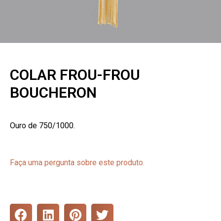
COLAR FROU-FROU
BOUCHERON
Ouro de 750/1000.
Faça uma pergunta sobre este produto.
S
S
S
S
h
h
h
h