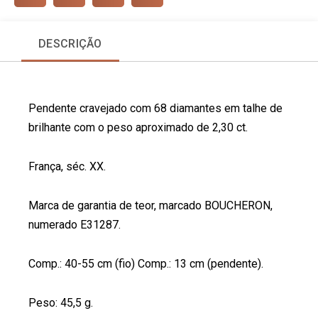
a
a
a
a
r
r
r
r
DESCRIÇÃO
e
e
e
e
o
o
o
o
n
n
n
n
f
l
p
t
Pendente cravejado com 68 diamantes em talhe de
a
i
i
w
c
n
n
i
brilhante com o peso aproximado de 2,30 ct.
e
k
t
t
b
e
e
t
França, séc. XX.
o
d
r
e
o
i
e
r
k
n
s
Marca de garantia de teor, marcado BOUCHERON,
t
numerado E31287.
Comp.: 40-55 cm (fio) Comp.: 13 cm (pendente).
Peso: 45,5 g.