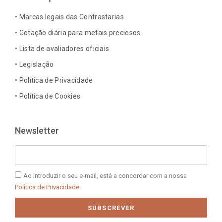
o
g
d
r
o
r
i
e
• Marcas legais das Contrastarias
k
a
n
s
• Cotação diária para metais preciosos
-
m
-
t
• Lista de avaliadores oficiais
f
i
n
• Legislação
• Política de Privacidade
• Política de Cookies
Newsletter
Email
Política
Ao introduzir o seu e-mail, está a concordar com a nossa
de
Política de Privacidade.
Privacidade
SUBSCREVER