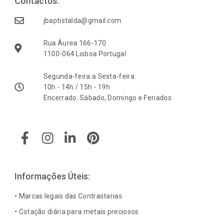
Contactos:
jbaptistalda@gmail.com
Rua Áurea 166-170
1100-064 Lisboa Portugal
Segunda-feira a Sexta-feira:
10h - 14h / 15h - 19h
Encerrado: Sábado, Domingo e Feriados
F
I
L
P
a
n
i
i
c
s
n
n
e
t
k
t
b
a
e
e
Informações Úteis:
o
g
d
r
o
r
i
e
• Marcas legais das Contrastarias
k
a
n
s
• Cotação diária para metais preciosos