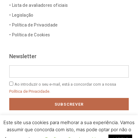
-
m
-
t
• Lista de avaliadores oficiais
f
i
n
• Legislação
• Política de Privacidade
• Política de Cookies
Newsletter
Email
Política
Ao introduzir o seu e-mail, está a concordar com a nossa
de
Política de Privacidade.
Privacidade
SUBSCREVER
Este site usa cookies para melhorar a sua experiência. Vamos
assumir que concorda com isto, mas pode optar por não o
© 2025 J. M. Baptista - Jóias, Pratas e Antiguidades Lda. Todos os
direitos reservados.