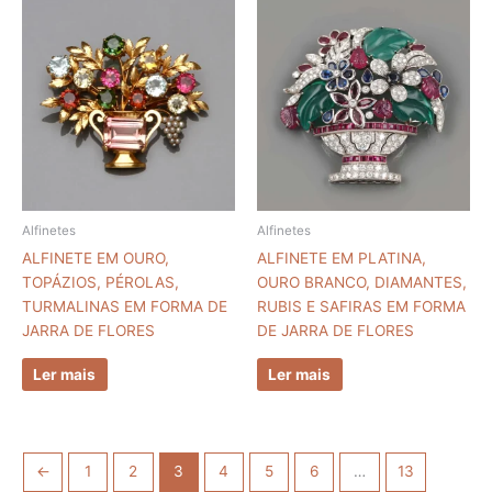
Alfinetes
Alfinetes
ALFINETE EM OURO,
ALFINETE EM PLATINA,
TOPÁZIOS, PÉROLAS,
OURO BRANCO, DIAMANTES,
TURMALINAS EM FORMA DE
RUBIS E SAFIRAS EM FORMA
JARRA DE FLORES
DE JARRA DE FLORES
Ler mais
Ler mais
←
1
2
3
4
5
6
…
13