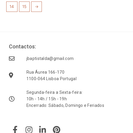
14
15
→
Contactos:
jbaptistalda@gmail.com
Rua Áurea 166-170
1100-064 Lisboa Portugal
Segunda-feira a Sexta-feira:
10h - 14h / 15h - 19h
Encerrado: Sábado, Domingo e Feriados
F
I
L
P
a
n
i
i