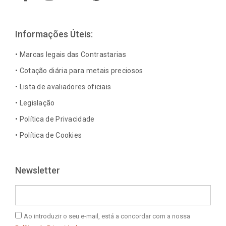
c
s
n
n
e
t
k
t
b
a
e
e
Informações Úteis:
o
g
d
r
o
r
i
e
• Marcas legais das Contrastarias
k
a
n
s
• Cotação diária para metais preciosos
-
m
-
t
• Lista de avaliadores oficiais
f
i
n
• Legislação
• Política de Privacidade
• Política de Cookies
Newsletter
Email
Política
Ao introduzir o seu e-mail, está a concordar com a nossa