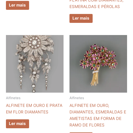
Ler mais
ESMERALDAS E PÉROLAS
Ler mais
Alfinetes
Alfinetes
ALFINETE EM OURO E PRATA
ALFINETE EM OURO,
EM FLOR DIAMANTES
DIAMANTES, ESMERALDAS E
AMETISTAS EM FORMA DE
Ler mais
RAMO DE FLORES