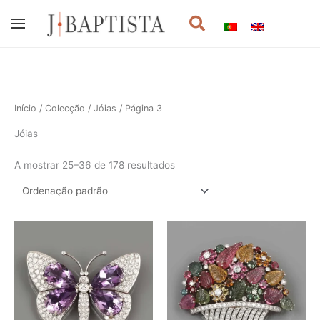
Skip
Procurar
to
content
Início
/
Colecção
/
Jóias
/ Página 3
Jóias
A mostrar 25–36 de 178 resultados