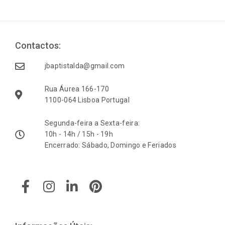
Contactos:
jbaptistalda@gmail.com
Rua Áurea 166-170
1100-064 Lisboa Portugal
Segunda-feira a Sexta-feira:
10h - 14h / 15h - 19h
Encerrado: Sábado, Domingo e Feriados
F
I
L
P
a
n
i
i
c
s
n
n
e
t
k
t
b
a
e
e