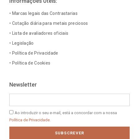
Informações Úteis:
o
g
d
r
o
r
i
e
• Marcas legais das Contrastarias
k
a
n
s
• Cotação diária para metais preciosos
-
m
-
t
• Lista de avaliadores oficiais
f
i
n
• Legislação
• Política de Privacidade
• Política de Cookies
Newsletter
Email
Política
Ao introduzir o seu e-mail, está a concordar com a nossa
de
Política de Privacidade.
Privacidade
SUBSCREVER