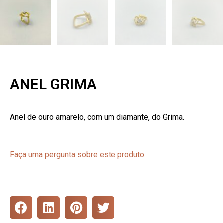
ANEL GRIMA
Anel de ouro amarelo, com um diamante, do Grima.
Faça uma pergunta sobre este produto.
S
S
S
S
h
h
h
h