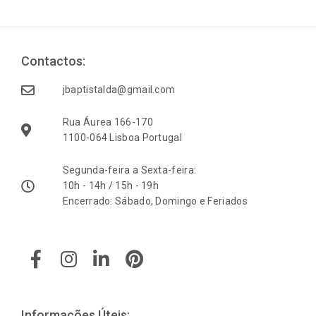
Contactos:
jbaptistalda@gmail.com
Rua Áurea 166-170
1100-064 Lisboa Portugal
Segunda-feira a Sexta-feira:
10h - 14h / 15h - 19h
Encerrado: Sábado, Domingo e Feriados
F
I
L
P
a
n
i
i
c
s
n
n
e
t
k
t
b
a
e
e
Informações Úteis: