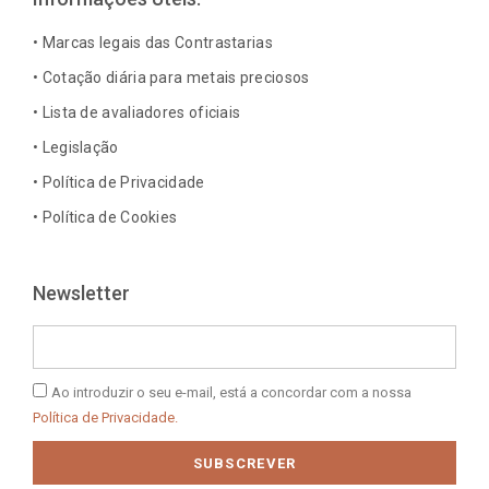
o
g
d
r
o
r
i
e
• Marcas legais das Contrastarias
k
a
n
s
• Cotação diária para metais preciosos
-
m
-
t
• Lista de avaliadores oficiais
f
i
n
• Legislação
• Política de Privacidade
• Política de Cookies
Newsletter
Email
Política
Ao introduzir o seu e-mail, está a concordar com a nossa
de
Política de Privacidade.
Privacidade
SUBSCREVER