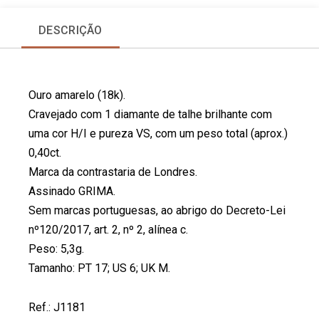
a
a
a
a
r
r
r
r
DESCRIÇÃO
e
e
e
e
o
o
o
o
n
n
n
n
f
l
p
t
Ouro amarelo (18k).
a
i
i
w
c
n
n
i
Cravejado com 1 diamante de talhe brilhante com
e
k
t
t
uma cor H/I e pureza VS, com um peso total (aprox.)
b
e
e
t
0,40ct.
o
d
r
e
Marca da contrastaria de Londres.
o
i
e
r
k
n
s
Assinado GRIMA.
t
Sem marcas portuguesas, ao abrigo do Decreto-Lei
nº120/2017, art. 2, nº 2, alínea c.
Peso: 5,3g.
Tamanho: PT 17; US 6; UK M.
Ref.: J1181