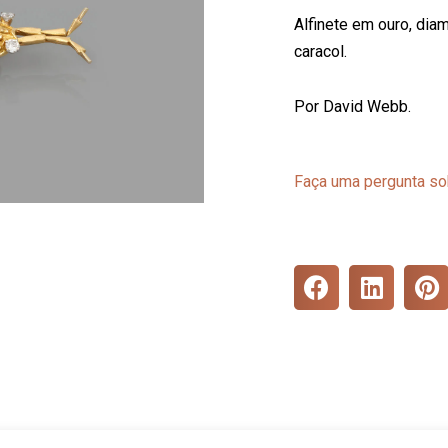
Alfinete em ouro, dia
caracol.
Por David Webb.
Faça uma pergunta so
S
S
S
h
h
h
a
a
a
r
r
r
e
e
e
o
o
o
n
n
n
f
l
p