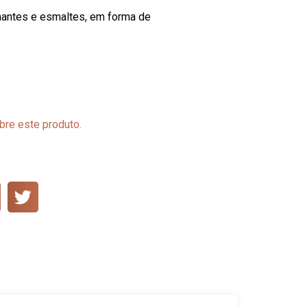
mantes e esmaltes, em forma de
bre este produto.
S
h
a
r
e
o
n
t