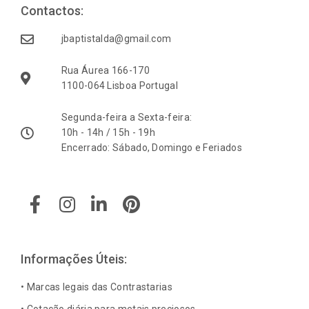
Contactos:
jbaptistalda@gmail.com
Rua Áurea 166-170
1100-064 Lisboa Portugal
Segunda-feira a Sexta-feira:
10h - 14h / 15h - 19h
Encerrado: Sábado, Domingo e Feriados
F
I
L
P
a
n
i
i
c
s
n
n
e
t
k
t
b
a
e
e
Informações Úteis:
o
g
d
r
o
r
i
e
• Marcas legais das Contrastarias
k
a
n
s