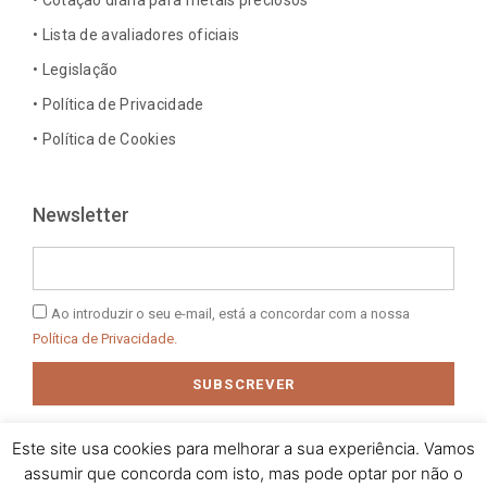
• Cotação diária para metais preciosos
-
m
-
t
• Lista de avaliadores oficiais
f
i
n
• Legislação
• Política de Privacidade
• Política de Cookies
Newsletter
Email
Política
Ao introduzir o seu e-mail, está a concordar com a nossa
de
Política de Privacidade.
Privacidade
SUBSCREVER
Este site usa cookies para melhorar a sua experiência. Vamos
assumir que concorda com isto, mas pode optar por não o
© 2025 J. M. Baptista - Jóias, Pratas e Antiguidades Lda. Todos os
direitos reservados.