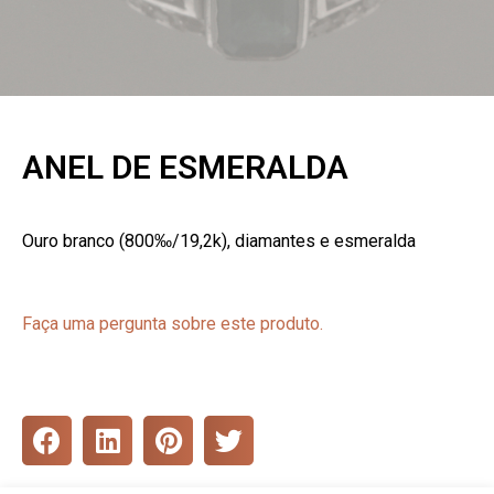
ANEL DE ESMERALDA
Ouro branco (800‰/19,2k), diamantes e esmeralda
Faça uma pergunta sobre este produto.
S
S
S
S
h
h
h
h
a
a
a
a