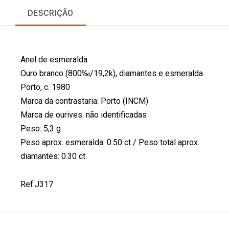
r
r
r
r
DESCRIÇÃO
e
e
e
e
o
o
o
o
n
n
n
n
f
l
p
t
Anel de esmeralda
a
i
i
w
c
n
n
i
Ouro branco (800‰/19,2k), diamantes e esmeralda
e
k
t
t
Porto, c. 1980
b
e
e
t
Marca da contrastaria: Porto (INCM)
o
d
r
e
Marca de ourives: não identificadas
o
i
e
r
k
n
s
Peso: 5,3 g
t
Peso aprox. esmeralda: 0.50 ct / Peso total aprox.
diamantes: 0.30 ct
Ref.J317