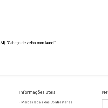
o
i
e
k
n
s
t
M): “Cabeça de velho com laurel”
Informações Úteis:
Ne
Ema
• Marcas legais das Contrastarias