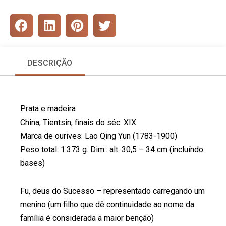
S
S
S
S
h
h
h
h
a
a
a
a
r
r
r
r
DESCRIÇÃO
e
e
e
e
o
o
o
o
n
n
n
n
f
l
p
t
Prata e madeira
a
i
i
w
c
n
n
i
China, Tientsin, finais do séc. XIX
e
k
t
t
Marca de ourives: Lao Qing Yun (1783-1900)
b
e
e
t
Peso total: 1.373 g. Dim.: alt. 30,5 – 34 cm (incluíndo
o
d
r
e
bases)
o
i
e
r
k
n
s
t
Fu, deus do Sucesso – representado carregando um
menino (um filho que dê continuidade ao nome da
família é considerada a maior benção)