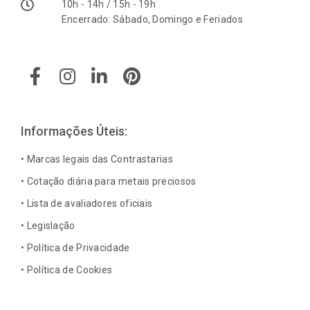
10h - 14h / 15h - 19h
Encerrado: Sábado, Domingo e Feriados
F
I
L
P
a
n
i
i
c
s
n
n
e
t
k
t
b
a
e
e
Informações Úteis:
o
g
d
r
o
r
i
e
• Marcas legais das Contrastarias
k
a
n
s
• Cotação diária para metais preciosos
-
m
-
t
• Lista de avaliadores oficiais
f
i
n
• Legislação
• Política de Privacidade
• Política de Cookies