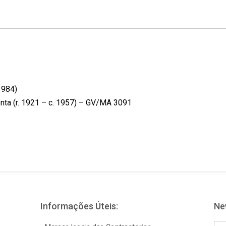
k
n
s
t
1984)
enta (r. 1921 – c. 1957) – GV/MA 3091
Informações Úteis:
Ne