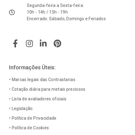
Segunda-feira a Sexta-feira:
10h - 14h / 15h - 19h
Encerrado: Sábado, Domingo e Feriados
F
I
L
P
a
n
i
i
c
s
n
n
e
t
k
t
b
a
e
e
Informações Úteis:
o
g
d
r
o
r
i
e
• Marcas legais das Contrastarias
k
a
n
s
• Cotação diária para metais preciosos
-
m
-
t
• Lista de avaliadores oficiais
f
i
n
• Legislação
• Política de Privacidade
• Política de Cookies