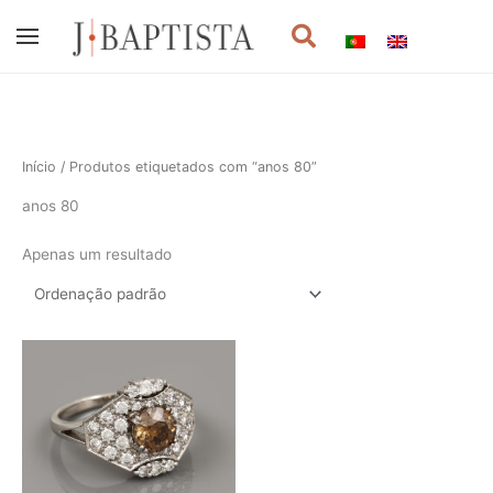
Skip
Procurar
to
content
Início
/ Produtos etiquetados com “anos 80”
anos 80
Apenas um resultado