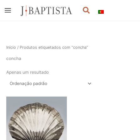
Skip
Procurar
to
content
Início
/ Produtos etiquetados com “concha”
concha
Apenas um resultado