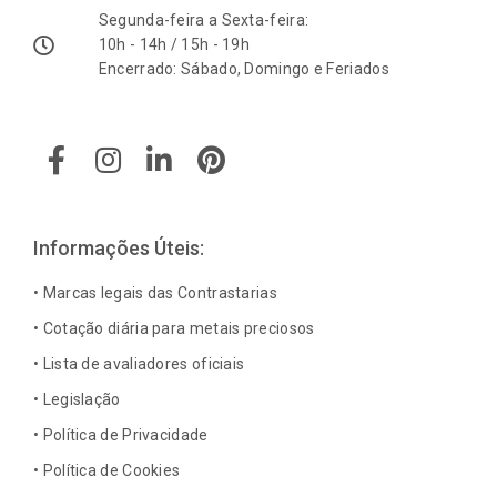
Segunda-feira a Sexta-feira:
10h - 14h / 15h - 19h
Encerrado: Sábado, Domingo e Feriados
F
I
L
P
a
n
i
i
c
s
n
n
e
t
k
t
b
a
e
e
Informações Úteis:
o
g
d
r
o
r
i
e
• Marcas legais das Contrastarias
k
a
n
s
• Cotação diária para metais preciosos
-
m
-
t
• Lista de avaliadores oficiais
f
i
n
• Legislação
• Política de Privacidade
• Política de Cookies