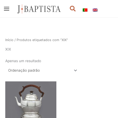
Skip
Procurar
to
content
Início
/ Produtos etiquetados com “XIX”
XIX
Apenas um resultado