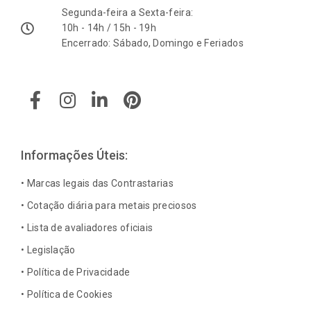
Segunda-feira a Sexta-feira:
10h - 14h / 15h - 19h
Encerrado: Sábado, Domingo e Feriados
F
I
L
P
a
n
i
i
c
s
n
n
e
t
k
t
b
a
e
e
Informações Úteis:
o
g
d
r
o
r
i
e
• Marcas legais das Contrastarias
k
a
n
s
• Cotação diária para metais preciosos
-
m
-
t
• Lista de avaliadores oficiais
f
i
n
• Legislação
• Política de Privacidade
• Política de Cookies