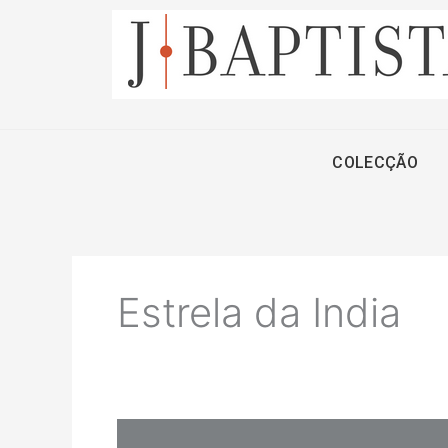
Skip
to
content
COLECÇÃO
Estrela da India
Safira: