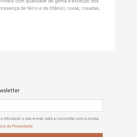
 corindos com qualidade de gema à exceção dos
resença de ferro e de titânio), roxas, rosadas,
wsletter
il
tica
o introduzir o seu e-mail, está a concordar com a nossa
tica de Privacidade.
vacidade