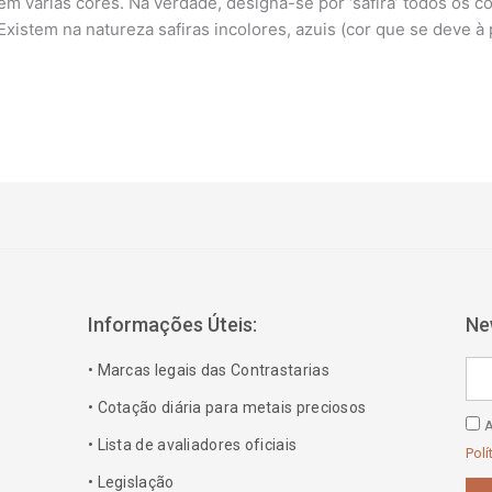
em várias cores. Na verdade, designa-se por ‘safira’ todos os
istem na natureza safiras incolores, azuis (cor que se deve à p
Informações Úteis:
Ne
Ema
• Marcas legais das Contrastarias
• Cotação diária para metais preciosos
Polí
A
• Lista de avaliadores oficiais
de
Polí
Pri
• Legislação