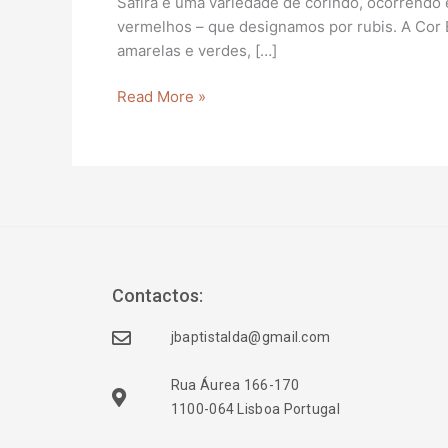
Safira é uma variedade de corindo, ocorrendo 
vermelhos – que designamos por rubis. A Cor Ex
amarelas e verdes, […]
Read More »
Contactos:
jbaptistalda@gmail.com
Rua Áurea 166-170
1100-064 Lisboa Portugal