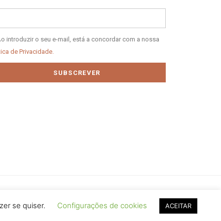
il
tica
o introduzir o seu e-mail, está a concordar com a nossa
tica de Privacidade.
vacidade
SUBSCREVER
zer se quiser.
Configurações de cookies
ACEITAR