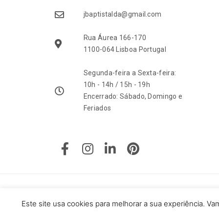
jbaptistalda@gmail.com
Rua Áurea 166-170
1100-064 Lisboa Portugal
Segunda-feira a Sexta-feira:
10h - 14h / 15h - 19h
Encerrado: Sábado, Domingo e
Feriados
F
I
L
P
a
n
i
i
c
s
n
n
e
t
k
t
b
a
e
e
o
g
d
r
© 2025 J. M. Baptista - Jóias, Pratas e Antiguidades Lda. To
o
r
i
e
Este site usa cookies para melhorar a sua experiência. V
Powered by: Say U Consulting
k
a
n
s