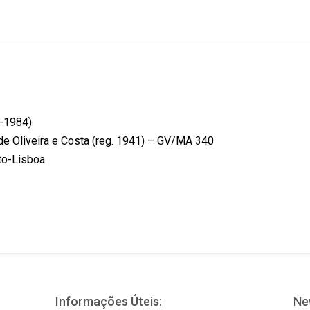
k
n
s
t
8-1984)
de Oliveira e Costa (reg. 1941) – GV/MA 340
to-Lisboa
Informações Úteis:
Ne