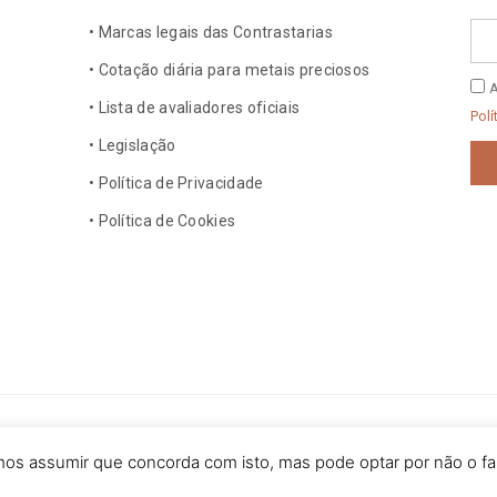
Ema
• Marcas legais das Contrastarias
• Cotação diária para metais preciosos
Polí
A
• Lista de avaliadores oficiais
de
Polí
Pri
• Legislação
• Política de Privacidade
• Política de Cookies
dos os direitos reservados.
amos assumir que concorda com isto, mas pode optar por não o fa