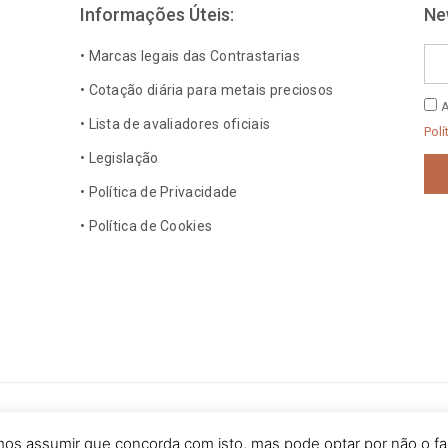
Informações Úteis:
Ne
Ema
• Marcas legais das Contrastarias
• Cotação diária para metais preciosos
Polí
A
• Lista de avaliadores oficiais
de
Polí
Pri
• Legislação
• Política de Privacidade
• Política de Cookies
dos os direitos reservados.
amos assumir que concorda com isto, mas pode optar por não o fa