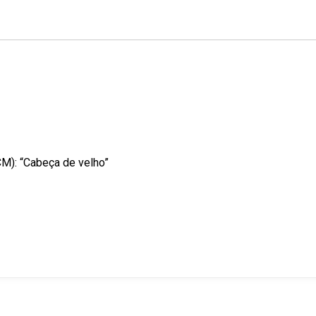
k
n
s
t
CM): “Cabeça de velho”