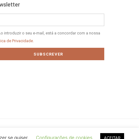
wsletter
il
tica
o introduzir o seu e-mail, está a concordar com a nossa
tica de Privacidade.
vacidade
SUBSCREVER
zer se quiser.
Configurações de cookies
ACEITAR