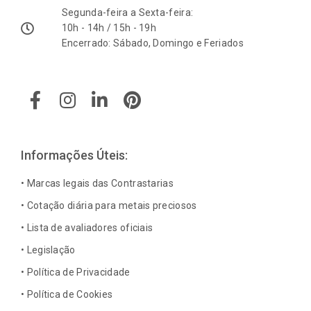
Segunda-feira a Sexta-feira:
10h - 14h / 15h - 19h
Encerrado: Sábado, Domingo e Feriados
F
I
L
P
a
n
i
i
c
s
n
n
e
t
k
t
b
a
e
e
Informações Úteis:
o
g
d
r
o
r
i
e
• Marcas legais das Contrastarias
k
a
n
s
• Cotação diária para metais preciosos
-
m
-
t
• Lista de avaliadores oficiais
f
i
n
• Legislação
• Política de Privacidade
• Política de Cookies