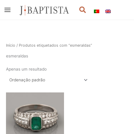
Skip
Procurar
to
content
Início
/ Produtos etiquetados com “esmeraldas”
esmeraldas
Apenas um resultado