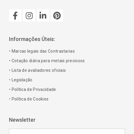
F
I
L
P
a
n
i
i
c
s
n
n
e
t
k
t
b
a
e
e
Informações Úteis:
o
g
d
r
o
r
i
e
• Marcas legais das Contrastarias
k
a
n
s
• Cotação diária para metais preciosos
-
m
-
t
• Lista de avaliadores oficiais
f
i
n
• Legislação
• Política de Privacidade
• Política de Cookies
Newsletter
Email